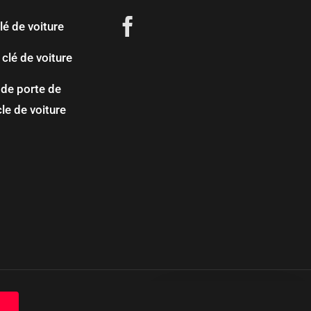
lé de voiture
clé de voiture
 de porte de
cle de voiture
ales
|
Confidentialité
Une question ?