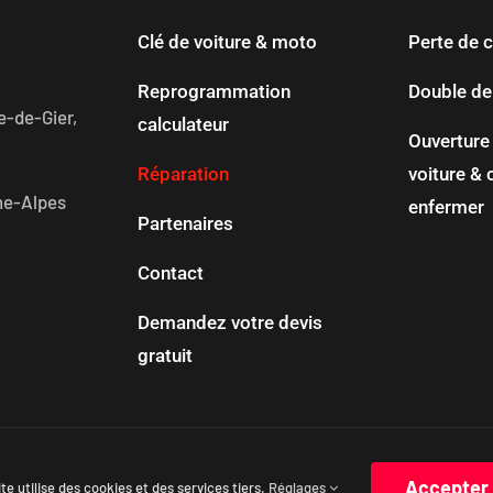
Clé de voiture & moto
Perte de c
Reprogrammation
Double de 
e-de-Gier,
calculateur
Ouverture
Réparation
voiture & 
ne-Alpes
enfermer
Partenaires
Contact
Demandez votre devis
gratuit
és 2025 | Diag Auto Clé à Saint-Étienne Rive-de-Gier Lyon |
Mentions lég
Accepter
ite utilise des cookies et des services tiers.
Réglages